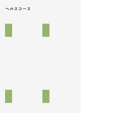
ヘルスコース
講座後の自主ホームルーム
講義風景
講義風景２
最終講座、施設見学後の集合写真